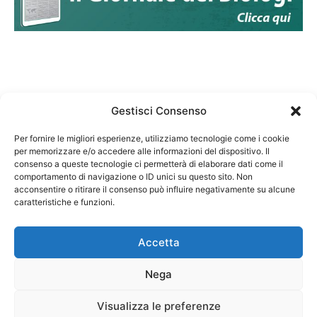
Gestisci Consenso
Per fornire le migliori esperienze, utilizziamo tecnologie come i cookie
per memorizzare e/o accedere alle informazioni del dispositivo. Il
Federazione Nazionale Degli Ordini dei Biologi:
consenso a queste tecnologie ci permetterà di elaborare dati come il
codice fiscale 80069130583
comportamento di navigazione o ID unici su questo sito. Non
Responsabile sito internet www.fnob.it: Vincenzo
acconsentire o ritirare il consenso può influire negativamente su alcune
caratteristiche e funzioni.
D'Anna
Accetta
Nega
Privacy Policy
Cookie Policy
Visualizza le preferenze