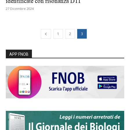
identificate con risonanza DTI
27 Dicembre 2024
1
2
3
APP FNOB