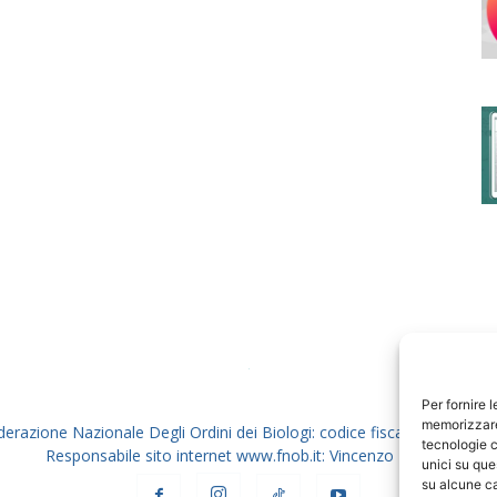
degli
Ordini
dei
Per fornire 
memorizzare 
derazione Nazionale Degli Ordini dei Biologi: codice fiscale 80069130
tecnologie c
Responsabile sito internet www.fnob.it: Vincenzo D'Anna
unici su que
su alcune ca