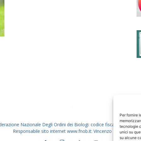
degli
o
Ordini
dei
Per fornire 
memorizzare 
derazione Nazionale Degli Ordini dei Biologi: codice fiscale 80069130
tecnologie c
Responsabile sito internet www.fnob.it: Vincenzo D'Anna
unici su que
su alcune ca