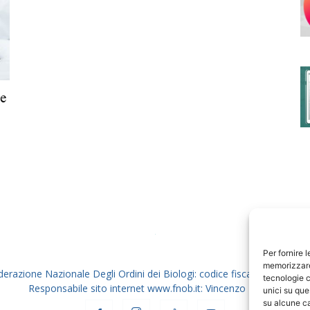
degli
re
Ordini
dei
Per fornire 
memorizzare 
derazione Nazionale Degli Ordini dei Biologi: codice fiscale 80069130
tecnologie c
Responsabile sito internet www.fnob.it: Vincenzo D'Anna
unici su que
su alcune ca