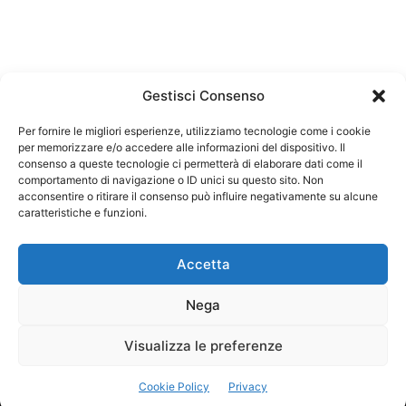
Gestisci Consenso
Per fornire le migliori esperienze, utilizziamo tecnologie come i cookie
per memorizzare e/o accedere alle informazioni del dispositivo. Il
Federazione Nazionale Degli Ordini dei Biologi:
consenso a queste tecnologie ci permetterà di elaborare dati come il
codice fiscale 80069130583
comportamento di navigazione o ID unici su questo sito. Non
Responsabile sito internet www.fnob.it: Vincenzo
acconsentire o ritirare il consenso può influire negativamente su alcune
caratteristiche e funzioni.
D'Anna
Accetta
Nega
Privacy Policy
Cookie Policy
Visualizza le preferenze
Copyright © 2023 Federazione Nazionale degli Ordini dei Biologi, All
Cookie Policy
Privacy
Rights Reserved.