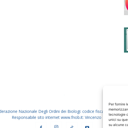
degli
Ordini
dei
Per fornire 
memorizzare 
derazione Nazionale Degli Ordini dei Biologi: codice fiscale 80069130
tecnologie c
Responsabile sito internet www.fnob.it: Vincenzo D'Anna
unici su que
su alcune ca