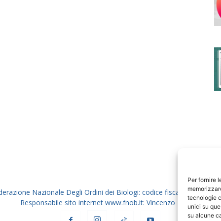
degli
Ordini
dei
Per fornire 
memorizzare 
derazione Nazionale Degli Ordini dei Biologi: codice fiscale 80069130
tecnologie c
Responsabile sito internet www.fnob.it: Vincenzo D'Anna
unici su que
su alcune ca