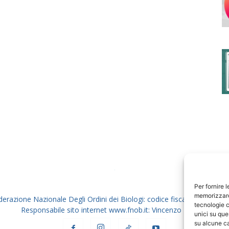
degli
Ordini
dei
Per fornire 
memorizzare 
derazione Nazionale Degli Ordini dei Biologi: codice fiscale 80069130
tecnologie c
Responsabile sito internet www.fnob.it: Vincenzo D'Anna
unici su que
su alcune ca