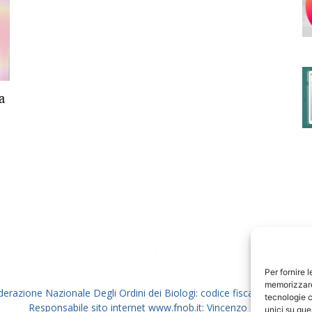
degli
a
Ordini
dei
Per fornire 
memorizzare 
derazione Nazionale Degli Ordini dei Biologi: codice fiscale 80069130
tecnologie c
Responsabile sito internet www.fnob.it: Vincenzo D'Anna
unici su que