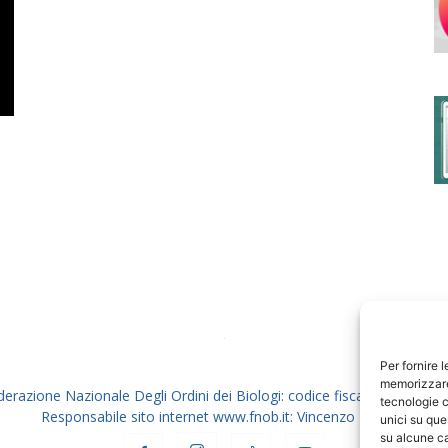
degli
Ordini
dei
Per fornire 
memorizzare 
derazione Nazionale Degli Ordini dei Biologi: codice fiscale 80069130
tecnologie c
Responsabile sito internet www.fnob.it: Vincenzo D'Anna
unici su que
su alcune ca