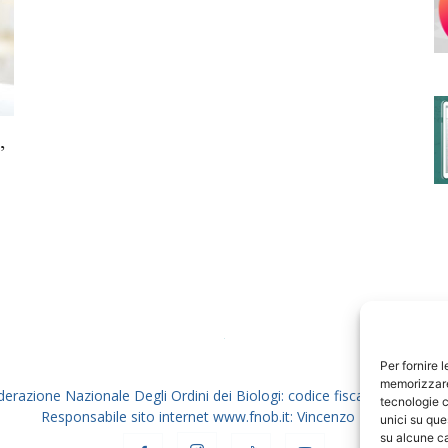
degli
,
Ordini
dei
Per fornire 
memorizzare 
derazione Nazionale Degli Ordini dei Biologi: codice fiscale 80069130
tecnologie c
Responsabile sito internet www.fnob.it: Vincenzo D'Anna
unici su que
su alcune ca