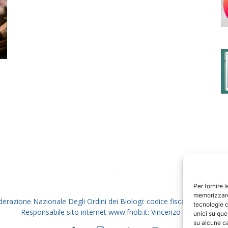
degli
Ordini
dei
Per fornire 
memorizzare 
derazione Nazionale Degli Ordini dei Biologi: codice fiscale 80069130
tecnologie c
Responsabile sito internet www.fnob.it: Vincenzo D'Anna
unici su que
su alcune ca