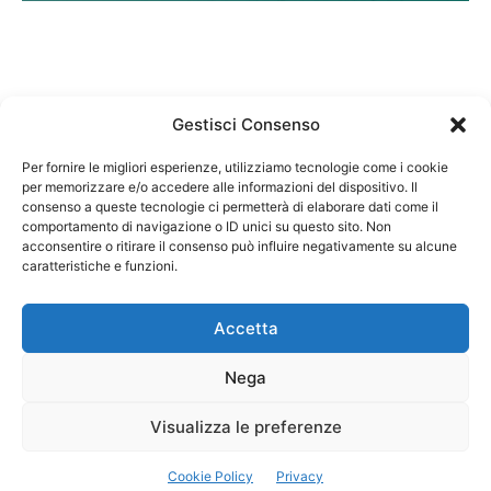
Gestisci Consenso
Per fornire le migliori esperienze, utilizziamo tecnologie come i cookie
per memorizzare e/o accedere alle informazioni del dispositivo. Il
Federazione Nazionale Degli Ordini dei Biologi:
consenso a queste tecnologie ci permetterà di elaborare dati come il
codice fiscale 80069130583
comportamento di navigazione o ID unici su questo sito. Non
Responsabile sito internet www.fnob.it: Vincenzo
acconsentire o ritirare il consenso può influire negativamente su alcune
D'Anna
caratteristiche e funzioni.
Accetta
Nega
Privacy Policy
Cookie Policy
Visualizza le preferenze
Copyright © 2023 Federazione Nazionale degli Ordini dei Biologi, All
Cookie Policy
Privacy
Rights Reserved.