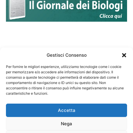
Gestisci Consenso
Per fornire le migliori esperienze, utilizziamo tecnologie come i cookie
per memorizzare e/o accedere alle informazioni del dispositivo. Il
Federazione Nazionale Degli Ordini dei Biologi:
consenso a queste tecnologie ci permetterà di elaborare dati come il
codice fiscale 80069130583
comportamento di navigazione o ID unici su questo sito. Non
Responsabile sito internet www.fnob.it: Vincenzo
acconsentire o ritirare il consenso può influire negativamente su alcune
D'Anna
caratteristiche e funzioni.
Accetta
Nega