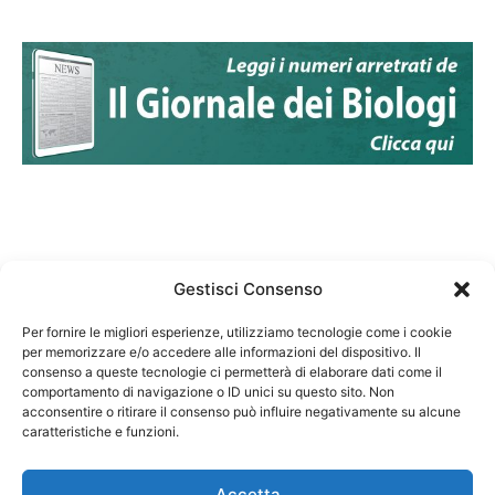
Gestisci Consenso
Per fornire le migliori esperienze, utilizziamo tecnologie come i cookie
per memorizzare e/o accedere alle informazioni del dispositivo. Il
Federazione Nazionale Degli Ordini dei Biologi:
consenso a queste tecnologie ci permetterà di elaborare dati come il
codice fiscale 80069130583
comportamento di navigazione o ID unici su questo sito. Non
Responsabile sito internet www.fnob.it: Vincenzo
acconsentire o ritirare il consenso può influire negativamente su alcune
D'Anna
caratteristiche e funzioni.
Accetta