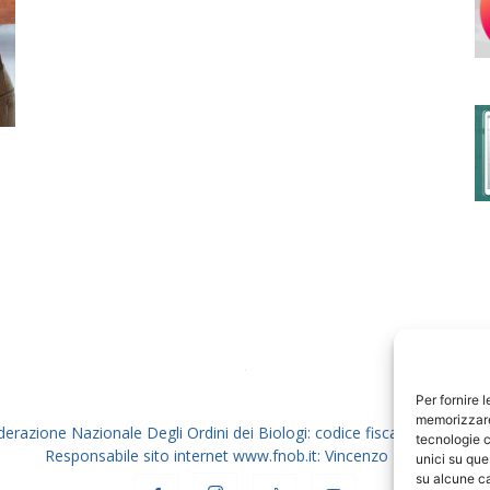
degli
Ordini
dei
Per fornire 
memorizzare 
derazione Nazionale Degli Ordini dei Biologi: codice fiscale 80069130
tecnologie c
Responsabile sito internet www.fnob.it: Vincenzo D'Anna
unici su que
su alcune ca