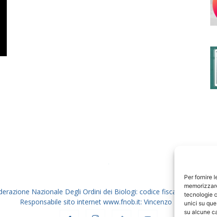
degli
Ordini
dei
Per fornire 
memorizzare 
derazione Nazionale Degli Ordini dei Biologi: codice fiscale 80069130
tecnologie c
Responsabile sito internet www.fnob.it: Vincenzo D'Anna
unici su que
su alcune ca