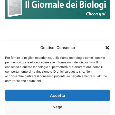
Gestisci Consenso
Per fornire le migliori esperienze, utilizziamo tecnologie come i cookie
per memorizzare e/o accedere alle informazioni del dispositivo. Il
Federazione Nazionale Degli Ordini dei Biologi:
consenso a queste tecnologie ci permetterà di elaborare dati come il
codice fiscale 80069130583
comportamento di navigazione o ID unici su questo sito. Non
Responsabile sito internet www.fnob.it: Vincenzo
acconsentire o ritirare il consenso può influire negativamente su alcune
D'Anna
caratteristiche e funzioni.
Accetta
Nega