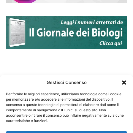
Gestisci Consenso
Per fornire le migliori esperienze, utilizziamo tecnologie come i cookie
per memorizzare e/o accedere alle informazioni del dispositivo. Il
Federazione Nazionale Degli Ordini dei Biologi:
consenso a queste tecnologie ci permetterà di elaborare dati come il
codice fiscale 80069130583
comportamento di navigazione o ID unici su questo sito. Non
Responsabile sito internet www.fnob.it: Vincenzo
acconsentire o ritirare il consenso può influire negativamente su alcune
D'Anna
caratteristiche e funzioni.