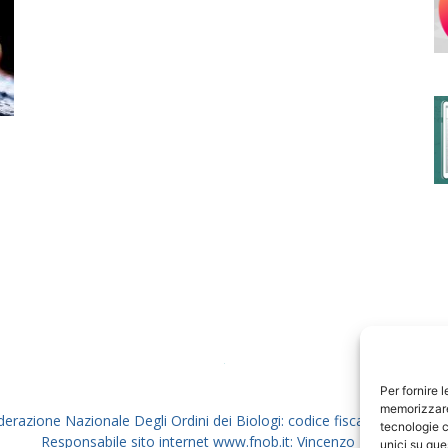
degli
Ordini
dei
Per fornire 
memorizzare 
derazione Nazionale Degli Ordini dei Biologi: codice fiscale 80069130
tecnologie c
Responsabile sito internet www.fnob.it: Vincenzo D'Anna
unici su que