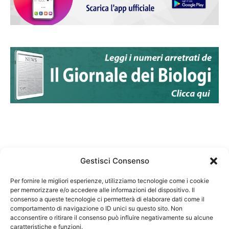
Gestisci Consenso
Per fornire le migliori esperienze, utilizziamo tecnologie come i cookie
per memorizzare e/o accedere alle informazioni del dispositivo. Il
Federazione Nazionale Degli Ordini dei Biologi:
consenso a queste tecnologie ci permetterà di elaborare dati come il
codice fiscale 80069130583
comportamento di navigazione o ID unici su questo sito. Non
Responsabile sito internet www.fnob.it: Vincenzo
acconsentire o ritirare il consenso può influire negativamente su alcune
caratteristiche e funzioni.
D'Anna