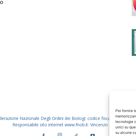
lo
degli
Ordini
dei
Per fornire 
memorizzare 
derazione Nazionale Degli Ordini dei Biologi: codice fiscale 80069130
tecnologie c
Responsabile sito internet www.fnob.it: Vincenzo D'Anna
unici su que
su alcune ca