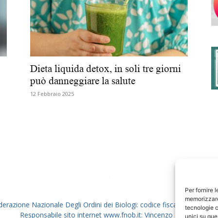
degli
Dieta liquida detox, in soli tre giorni
può danneggiare la salute
12 Febbraio 2025
Ordini
dei
Per fornire 
memorizzare 
derazione Nazionale Degli Ordini dei Biologi: codice fiscale 80069130
tecnologie c
Responsabile sito internet www.fnob.it: Vincenzo D'Anna
unici su que