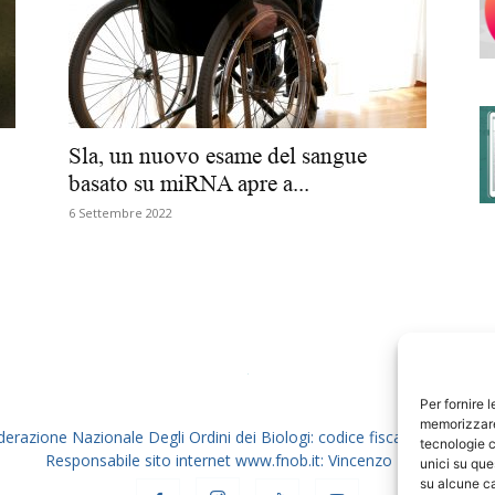
degli
Sla, un nuovo esame del sangue
basato su miRNA apre a...
6 Settembre 2022
Ordini
dei
Per fornire 
memorizzare 
derazione Nazionale Degli Ordini dei Biologi: codice fiscale 80069130
tecnologie c
Responsabile sito internet www.fnob.it: Vincenzo D'Anna
unici su que
su alcune ca