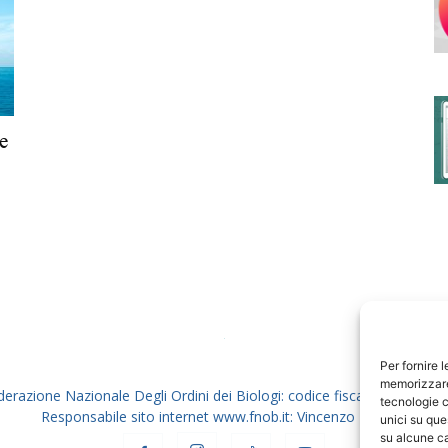
degli
e
Ordini
dei
Per fornire 
memorizzare 
derazione Nazionale Degli Ordini dei Biologi: codice fiscale 80069130
tecnologie c
Responsabile sito internet www.fnob.it: Vincenzo D'Anna
unici su que
su alcune ca