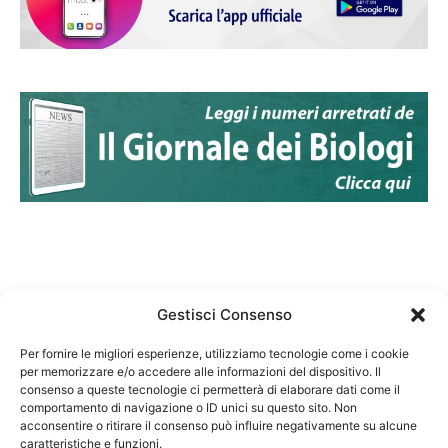
Gestisci Consenso
Per fornire le migliori esperienze, utilizziamo tecnologie come i cookie
per memorizzare e/o accedere alle informazioni del dispositivo. Il
Federazione Nazionale Degli Ordini dei Biologi:
consenso a queste tecnologie ci permetterà di elaborare dati come il
codice fiscale 80069130583
comportamento di navigazione o ID unici su questo sito. Non
Responsabile sito internet www.fnob.it: Vincenzo
acconsentire o ritirare il consenso può influire negativamente su alcune
caratteristiche e funzioni.
D'Anna