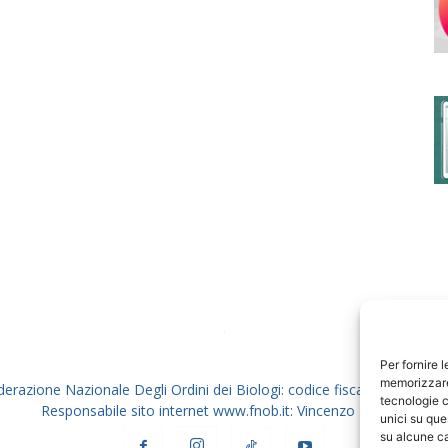
degli
Ordini
dei
Per fornire 
memorizzare 
derazione Nazionale Degli Ordini dei Biologi: codice fiscale 80069130
tecnologie c
Responsabile sito internet www.fnob.it: Vincenzo D'Anna
unici su que
su alcune ca