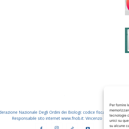
degli
Ordini
dei
Per fornire 
memorizzare 
derazione Nazionale Degli Ordini dei Biologi: codice fiscale 80069130
tecnologie c
Responsabile sito internet www.fnob.it: Vincenzo D'Anna
unici su que
su alcune ca