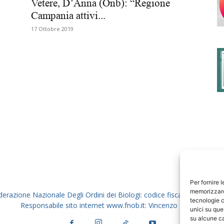
Vetere, D’Anna (Onb): “Regione
Campania attivi...
17 Ottobre 2019
degli
Ordini
dei
Per fornire 
memorizzare 
derazione Nazionale Degli Ordini dei Biologi: codice fiscale 80069130
tecnologie c
Responsabile sito internet www.fnob.it: Vincenzo D'Anna
unici su que
su alcune ca