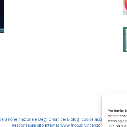
degli
Ordini
dei
Per fornire 
memorizzare 
derazione Nazionale Degli Ordini dei Biologi: codice fiscale 80069130
tecnologie c
Responsabile sito internet www.fnob.it: Vincenzo D'Anna
unici su que