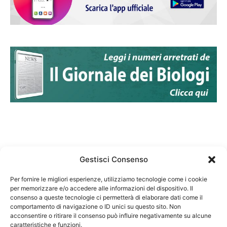
Gestisci Consenso
Per fornire le migliori esperienze, utilizziamo tecnologie come i cookie
per memorizzare e/o accedere alle informazioni del dispositivo. Il
Federazione Nazionale Degli Ordini dei Biologi:
consenso a queste tecnologie ci permetterà di elaborare dati come il
codice fiscale 80069130583
comportamento di navigazione o ID unici su questo sito. Non
Responsabile sito internet www.fnob.it: Vincenzo
acconsentire o ritirare il consenso può influire negativamente su alcune
caratteristiche e funzioni.
D'Anna