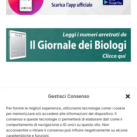
Gestisci Consenso
Per fornire le migliori esperienze, utilizziamo tecnologie come i cookie
per memorizzare e/o accedere alle informazioni del dispositivo. Il
Federazione Nazionale Degli Ordini dei Biologi:
consenso a queste tecnologie ci permetterà di elaborare dati come il
codice fiscale 80069130583
comportamento di navigazione o ID unici su questo sito. Non
Responsabile sito internet www.fnob.it: Vincenzo
acconsentire o ritirare il consenso può influire negativamente su alcune
caratteristiche e funzioni.
D'Anna