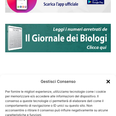
Gestisci Consenso
Per fornire le migliori esperienze, utilizziamo tecnologie come i cookie
per memorizzare e/o accedere alle informazioni del dispositivo. Il
Federazione Nazionale Degli Ordini dei Biologi:
consenso a queste tecnologie ci permetterà di elaborare dati come il
codice fiscale 80069130583
comportamento di navigazione o ID unici su questo sito. Non
Responsabile sito internet www.fnob.it: Vincenzo
acconsentire o ritirare il consenso può influire negativamente su alcune
caratteristiche e funzioni.
D'Anna