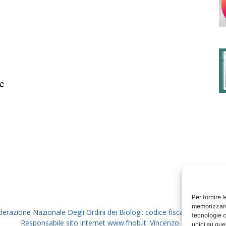
degli
e
Ordini
dei
Per fornire 
memorizzare 
derazione Nazionale Degli Ordini dei Biologi: codice fiscale 80069130
tecnologie c
Responsabile sito internet www.fnob.it: Vincenzo D'Anna
unici su que