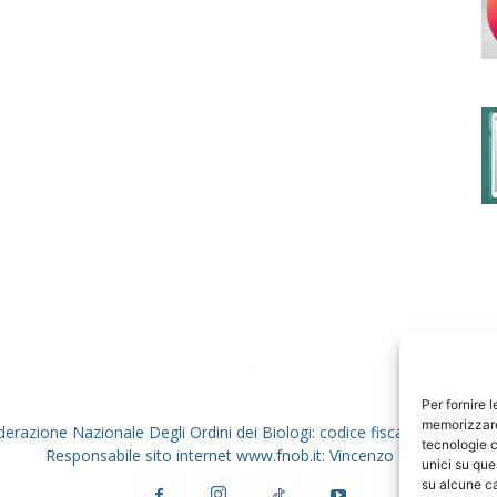
degli
Ordini
dei
Per fornire 
memorizzare 
derazione Nazionale Degli Ordini dei Biologi: codice fiscale 80069130
tecnologie c
Responsabile sito internet www.fnob.it: Vincenzo D'Anna
unici su que
su alcune ca