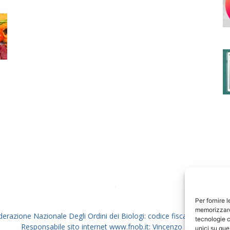
degli
Ordini
dei
Per fornire 
memorizzare 
derazione Nazionale Degli Ordini dei Biologi: codice fiscale 80069130
tecnologie c
Responsabile sito internet www.fnob.it: Vincenzo D'Anna
unici su que