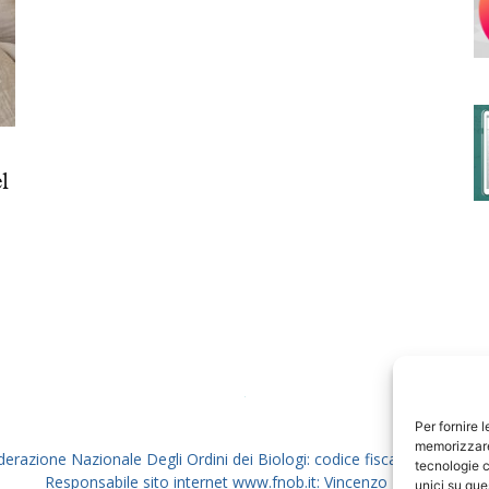
degli
l
Ordini
dei
Per fornire 
memorizzare 
derazione Nazionale Degli Ordini dei Biologi: codice fiscale 80069130
tecnologie c
Responsabile sito internet www.fnob.it: Vincenzo D'Anna
unici su que