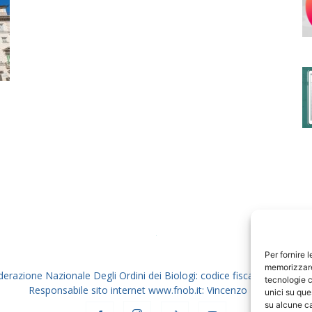
degli
Ordini
dei
Per fornire 
memorizzare 
derazione Nazionale Degli Ordini dei Biologi: codice fiscale 80069130
tecnologie c
Responsabile sito internet www.fnob.it: Vincenzo D'Anna
unici su que
su alcune ca