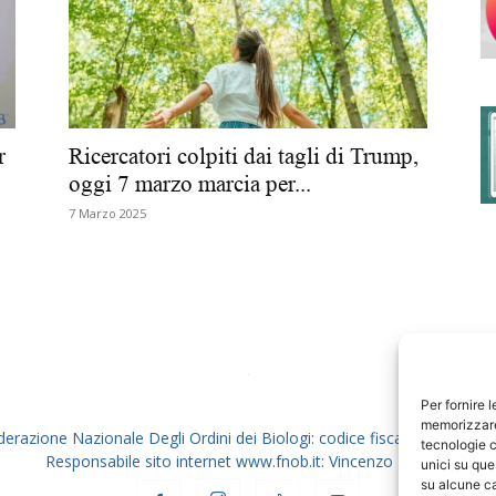
degli
r
Ricercatori colpiti dai tagli di Trump,
oggi 7 marzo marcia per...
7 Marzo 2025
Ordini
dei
Per fornire 
memorizzare 
derazione Nazionale Degli Ordini dei Biologi: codice fiscale 80069130
tecnologie c
Responsabile sito internet www.fnob.it: Vincenzo D'Anna
unici su que
su alcune ca