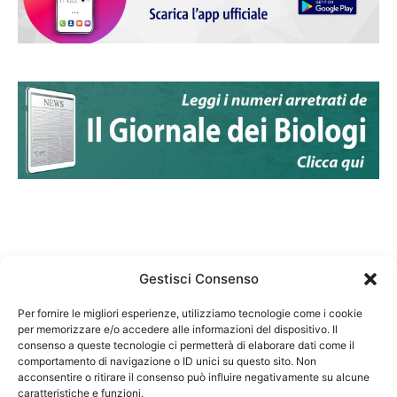
Gestisci Consenso
Per fornire le migliori esperienze, utilizziamo tecnologie come i cookie
per memorizzare e/o accedere alle informazioni del dispositivo. Il
Federazione Nazionale Degli Ordini dei Biologi:
consenso a queste tecnologie ci permetterà di elaborare dati come il
codice fiscale 80069130583
comportamento di navigazione o ID unici su questo sito. Non
Responsabile sito internet www.fnob.it: Vincenzo
acconsentire o ritirare il consenso può influire negativamente su alcune
caratteristiche e funzioni.
D'Anna