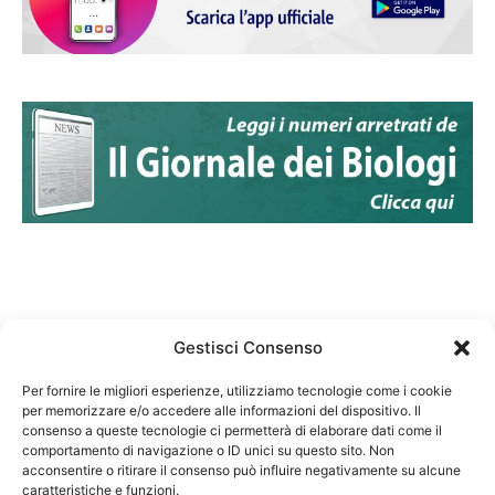
Gestisci Consenso
Per fornire le migliori esperienze, utilizziamo tecnologie come i cookie
per memorizzare e/o accedere alle informazioni del dispositivo. Il
Federazione Nazionale Degli Ordini dei Biologi:
consenso a queste tecnologie ci permetterà di elaborare dati come il
codice fiscale 80069130583
comportamento di navigazione o ID unici su questo sito. Non
Responsabile sito internet www.fnob.it: Vincenzo
acconsentire o ritirare il consenso può influire negativamente su alcune
caratteristiche e funzioni.
D'Anna