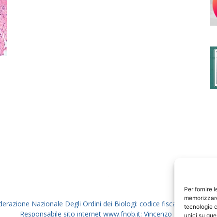
degli
Ordini
dei
Per fornire 
memorizzare 
derazione Nazionale Degli Ordini dei Biologi: codice fiscale 80069130
tecnologie c
Responsabile sito internet www.fnob.it: Vincenzo D'Anna
unici su que