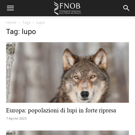
Home
Tags
Lupo
Tag: lupo
Europa: popolazioni di lupi in forte ripresa
7 Aprile 2025