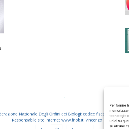
degli
a
Ordini
dei
Per fornire 
memorizzare 
derazione Nazionale Degli Ordini dei Biologi: codice fiscale 80069130
tecnologie c
Responsabile sito internet www.fnob.it: Vincenzo D'Anna
unici su que
su alcune ca