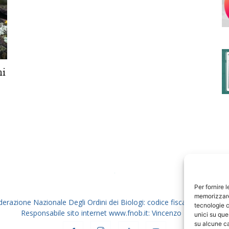
degli
ni
Ordini
dei
Per fornire 
memorizzare 
derazione Nazionale Degli Ordini dei Biologi: codice fiscale 80069130
tecnologie c
Responsabile sito internet www.fnob.it: Vincenzo D'Anna
unici su que
su alcune ca