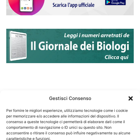
Gestisci Consenso
Per fornire le migliori esperienze, utilizziamo tecnologie come i cookie
per memorizzare e/o accedere alle informazioni del dispositivo. Il
Federazione Nazionale Degli Ordini dei Biologi:
consenso a queste tecnologie ci permetterà di elaborare dati come il
codice fiscale 80069130583
comportamento di navigazione o ID unici su questo sito. Non
Responsabile sito internet www.fnob.it: Vincenzo
acconsentire o ritirare il consenso può influire negativamente su alcune
caratteristiche e funzioni.
D'Anna