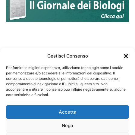
Gestisci Consenso
Per fornire le migliori esperienze, utilizziamo tecnologie come i cookie
per memorizzare e/o accedere alle informazioni del dispositivo. Il
Federazione Nazionale Degli Ordini dei Biologi:
consenso a queste tecnologie ci permetterà di elaborare dati come il
codice fiscale 80069130583
comportamento di navigazione o ID unici su questo sito. Non
Responsabile sito internet www.fnob.it: Vincenzo
acconsentire o ritirare il consenso può influire negativamente su alcune
D'Anna
caratteristiche e funzioni.
Accetta
Nega