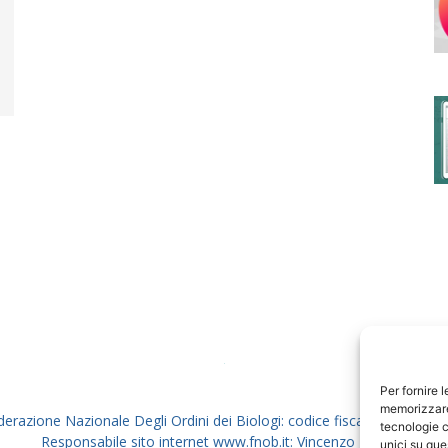
degli
Ordini
dei
Per fornire 
memorizzare 
derazione Nazionale Degli Ordini dei Biologi: codice fiscale 80069130
tecnologie c
Responsabile sito internet www.fnob.it: Vincenzo D'Anna
unici su que