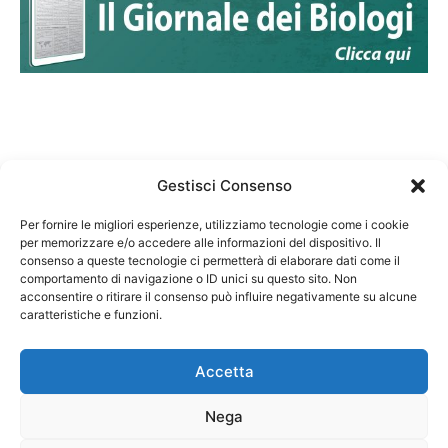
Gestisci Consenso
Per fornire le migliori esperienze, utilizziamo tecnologie come i cookie
per memorizzare e/o accedere alle informazioni del dispositivo. Il
Federazione Nazionale Degli Ordini dei Biologi:
consenso a queste tecnologie ci permetterà di elaborare dati come il
codice fiscale 80069130583
comportamento di navigazione o ID unici su questo sito. Non
Responsabile sito internet www.fnob.it: Vincenzo
acconsentire o ritirare il consenso può influire negativamente su alcune
D'Anna
caratteristiche e funzioni.
Accetta
Nega