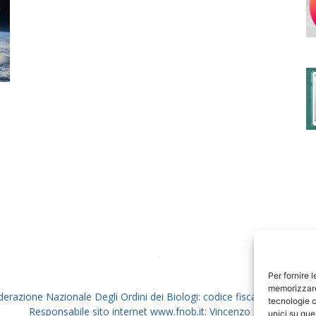
degli
Ordini
dei
Per fornire 
memorizzare 
derazione Nazionale Degli Ordini dei Biologi: codice fiscale 80069130
tecnologie c
Responsabile sito internet www.fnob.it: Vincenzo D'Anna
unici su que